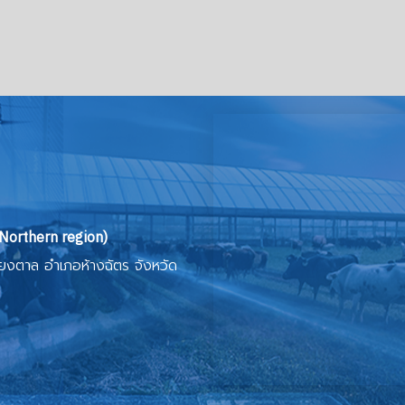
 จัดกิจกรรมวันต้นไม้ประจำปีของชาติ พ.ศ. 2569
Northern region)
ียงตาล อำเภอห้างฉัตร จังหวัด