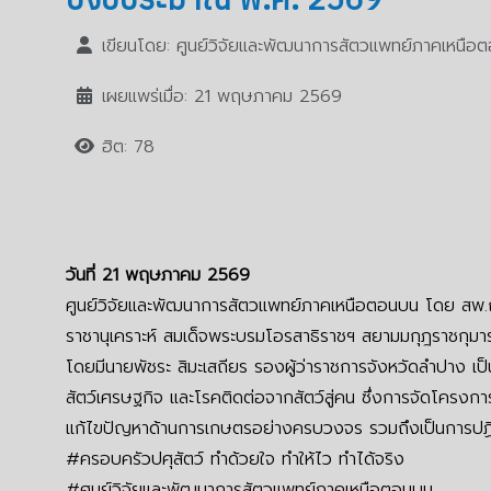
เขียนโดย:
ศูนย์วิจัยและพัฒนาการสัตวแพทย์ภาคเหนือ
เผยแพร่เมื่อ: 21 พฤษภาคม 2569
ฮิต: 78
วันที่ 21
พฤษภาคม 2569
ศูนย์วิจัยและพัฒนาการสัตวแพทย์ภาคเหนือตอนบน โดย สพ.ญ.วิ
ราชานุเคราะห์ สมเด็จพระบรมโอรสาธิราชฯ สยามมกุฎราชกุม
โดยมีนายพัชระ สิมะเสถียร รองผู้ว่าราชการจังหวัดลำปาง เป
สัตว์เศรษฐกิจ และโรคติดต่อจากสัตว์สู่คน ซึ่งการจัดโครงการ
แก้ไขปัญหาด้านการเกษตรอย่างครบวงจร รวมถึงเป็นการปฏิบัติ
#ครอบครัวปศุสัตว์ ทำด้วยใจ ทำให้ไว ทำได้จริง
#ศูนย์วิจัยและพัฒนาการสัตวแพทย์ภาคเหนือตอนบน