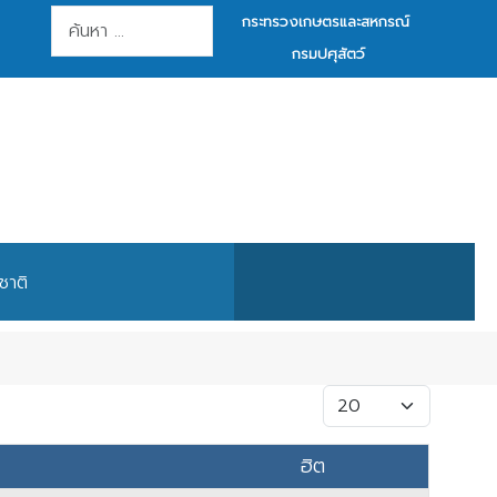
การค้นหา
กระทรวงเกษตรและสหกรณ์
กรมปศุสัตว์
ชาติ
แสดง #
ฮิต