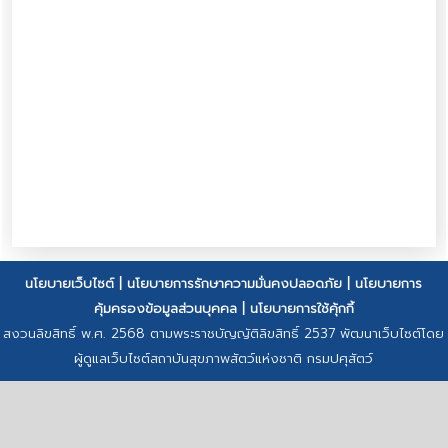
นโยบายเว็บไซต์
|
นโยบายการรักษาความมั่นคงปลอดภัย
|
นโยบายการ
คุ้มครองข้อมูลส่วนบุคคล
|
นโยบายการใช้คุ้กกี้
สงวนลิขสิทธิ์ พ.ศ. 2568 ตามพระราชบัญญัติลิขสิทธิ์ 2537 พัฒนาเว็บไซต์โดย
ผู้ดูแลเว็บไซต์สถาบันสุขภาพสัตว์แห่งชาติ กรมปศุสัตว์