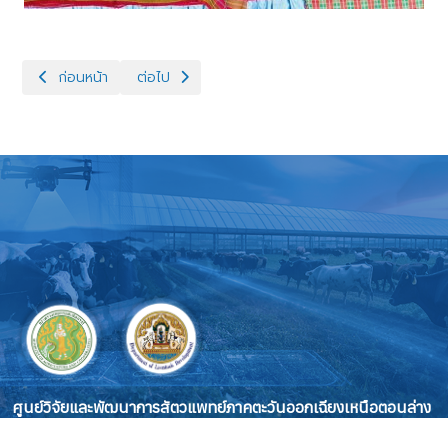
เนื้อหาก่อนหน้า: ศวพ.สุรินทร์ ร่วมพิธีเจริญพระพุทธมนต์และทำบุ
เนื้อหาถัดไป: ศวพ.สุรินทร์ ร่วมจัดนิทรรศการ ในโ
ก่อนหน้า
ต่อไป
ศูนย์วิจัยและพัฒนาการสัตวแพทย์ภาคตะวันออกเฉียงเหนือตอนล่าง
Veterinary Research and Development Center (Lower
Northeastern Region)