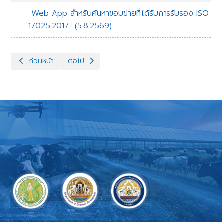
Web App สำหรับค้นหาขอบข่ายที่ได้รับการรับรอง ISO
17025:2017
(5.8.2569)
เนื้อหาก่อนหน้า: ผลการดำเนินงานตามตัวชี้วัดรายบุคคลของผู้บริห
เนื้อหาถัดไป: รางวัลแห่งความภาคภูมิใจ
ก่อนหน้า
ต่อไป